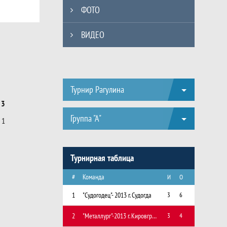
ФОТО
ВИДЕО
Турнир Рагулина
3
Группа "А"
1
Турнирная таблица
#
Команда
И
О
1
"Судогодец"- 2013 г. Судогда
3
6
2
"Металлург"-2013 г. Кировград, Свердловская область
3
4