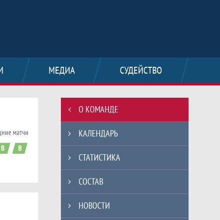
И
МЕДИА
СУДЕЙСТВО
Таблицы турнира
О КОМАНДЕ
дние матчи
КАЛЕНДАРЬ
В
В
СТАТИСТИКА
СОСТАВ
ация Хоккея Владимирской области. Со
НОВОСТИ