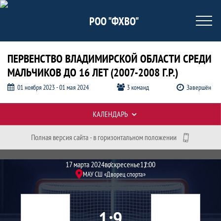
РОО "ФХВО"
ПЕРВЕНСТВО ВЛАДИМИРСКОЙ ОБЛАСТИ СРЕДИ
МАЛЬЧИКОВ ДО 16 ЛЕТ (2007-2008 Г.Р.)
01 ноября 2023 - 01 мая 2024
3 команд
Завершён
Таблицы турнира
КАЛЕНДАРЬ
Полная версия сайта - в горизонтальном положении
Протокол и события матча "Атлант"- 
Матч
17 марта 2024
воскресенье
11:00
МАУ СШ «Дворец спорта»
1
9