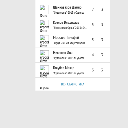
Шахнавазов Дамир
7
3
"Судогодец"- 2013 г. Судогда
Козлов Владислав
5
3
"Локомотив-Орша"-2013 г. Орша, Беларусь
Маскаев Тимофей
5
3
"Ягуар"-2013 п. Ува, Республика Удмуртия
Никешин Иван
4
3
"Судогодец"- 2013 г. Судогда
Голубев Макар
3
3
"Судогодец"- 2013 г. Судогда
ВСЯ СТАТИСТИКА