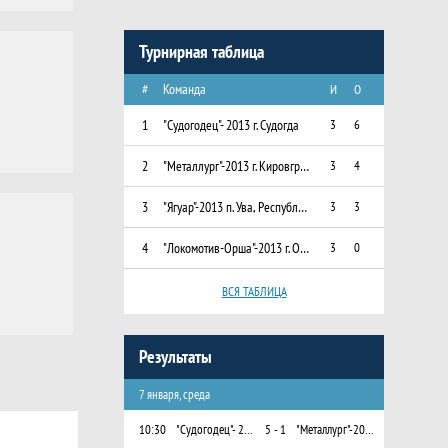
Турнирная таблица
#
Команда
И
О
1
"Судогодец"- 2013 г. Судогда
3
6
2
"Металлург"-2013 г. Кировград, Свердловская область
3
4
3
"Ягуар"-2013 п. Ува, Республика Удмуртия
3
3
4
"Локомотив-Орша"-2013 г. Орша, Беларусь
3
0
ВСЯ ТАБЛИЦА
Результаты
7 января, среда
10:30
"Судогодец"- 2013 г. Судогда
5 - 1
"Металлург"-2013 г. Кировград, Свердловская область